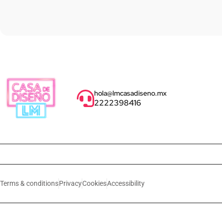
hola@lmcasadiseno.mx
2222398416
Terms & conditions
Privacy
Cookies
Accessibility