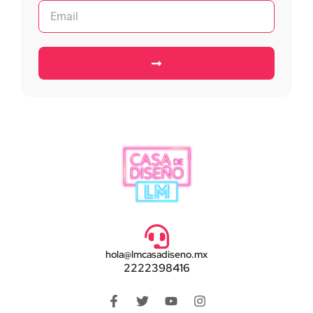
hola@lmcasadiseno.mx
2222398416