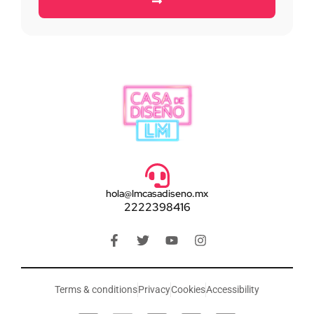
hola@lmcasadiseno.mx
2222398416
Terms & conditions
Privacy
Cookies
Accessibility