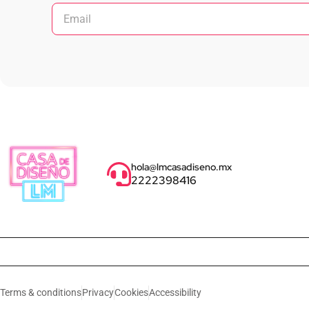
hola@lmcasadiseno.mx
2222398416
Terms & conditions
Privacy
Cookies
Accessibility