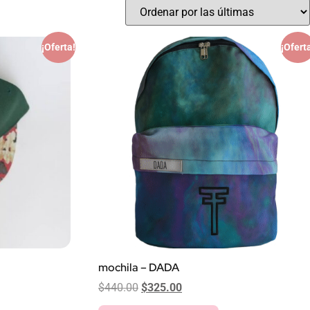
¡Oferta!
¡Ofert
mochila – DADA
$
440.00
$
325.00