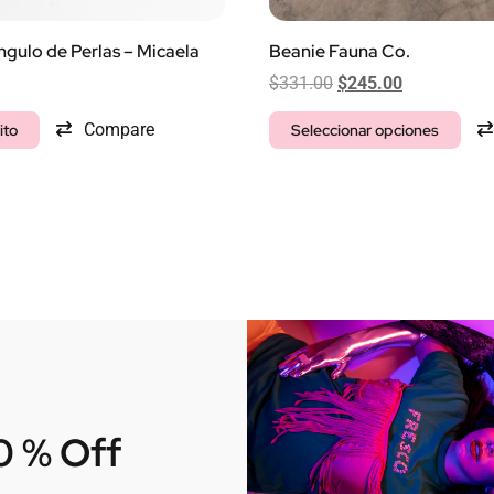
gulo de Perlas – Micaela
Beanie Fauna Co.
$
331.00
$
245.00
Compare
ito
Seleccionar opciones
10 % Off