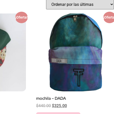
¡Oferta!
¡Ofert
mochila – DADA
$
440.00
$
325.00