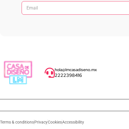
hola@lmcasadiseno.mx
2222398416
Terms & conditions
Privacy
Cookies
Accessibility