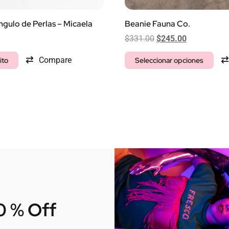
gulo de Perlas – Micaela
Beanie Fauna Co.
$
331.00
$
245.00
Compare
ito
Seleccionar opciones
10 % Off