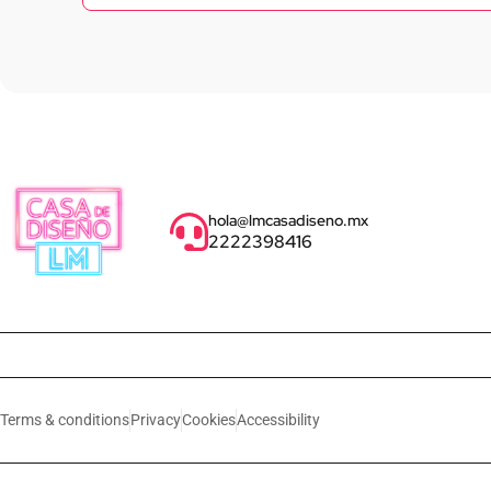
hola@lmcasadiseno.mx
2222398416
Terms & conditions
Privacy
Cookies
Accessibility