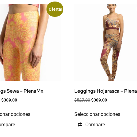
¡Oferta!
gs Sewa – PlenaMx
Leggings Hojarasca – Plen
0
$
389.00
$
527.00
$
389.00
ionar opciones
Seleccionar opciones
ompare
Compare