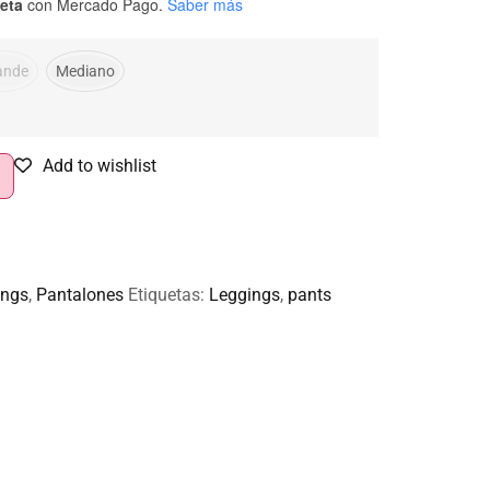
jeta
con Mercado Pago.
Saber más
ande
Mediano
Add to wishlist
ings
,
Pantalones
Etiquetas:
Leggings
,
pants