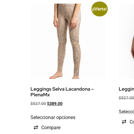
¡Oferta!
Leggings Selva Lacandona –
Leggin
PlenaMx
$
527.0
$
527.00
$
389.00
Selecc
Seleccionar opciones
C
Compare