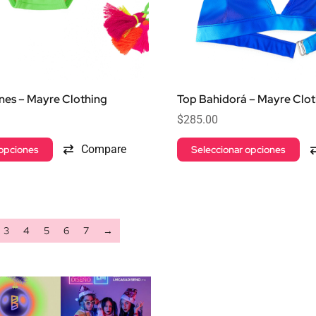
nes – Mayre Clothing
Top Bahidorá – Mayre Clot
$
285.00
Compare
 opciones
Seleccionar opciones
3
4
5
6
7
→