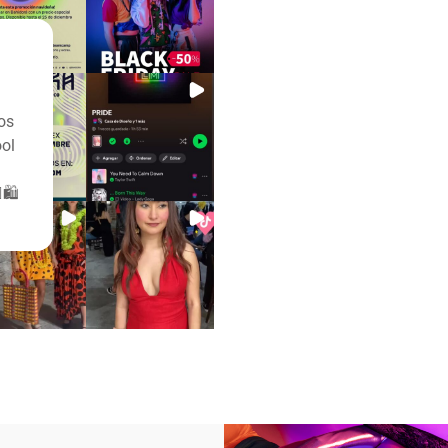
os
ool
🛍️