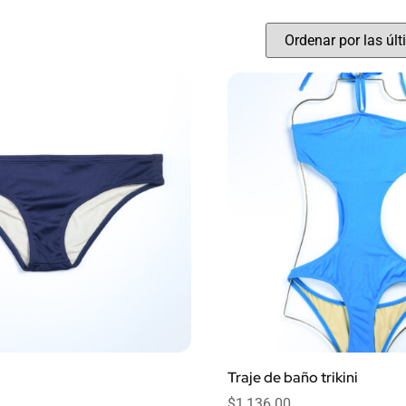
Traje de baño trikini
$
1,136.00