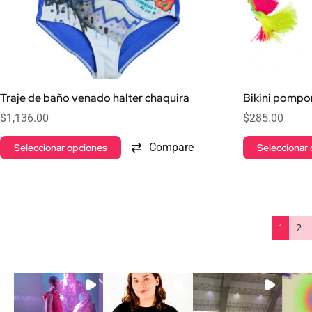
Traje de baño venado halter chaquira
Bikini pompo
$
1,136.00
$
285.00
Compare
Seleccionar opciones
Seleccionar
1
2