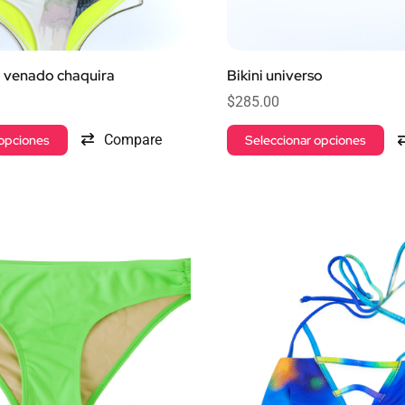
o venado chaquira
Bikini universo
$
285.00
Compare
 opciones
Seleccionar opciones