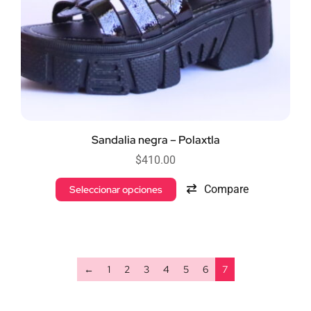
Sandalia negra – Polaxtla
$
410.00
Compare
Seleccionar opciones
←
1
2
3
4
5
6
7