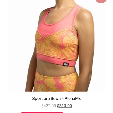
Sport bra Sewa – PlenaMx
$
422.00
$
313.00