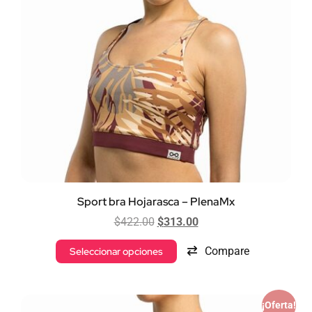
Sport bra Hojarasca – PlenaMx
$
422.00
$
313.00
Compare
Seleccionar opciones
¡Oferta!