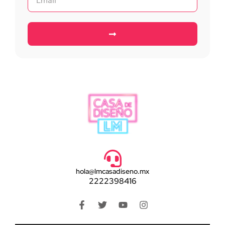
hola@lmcasadiseno.mx
2222398416